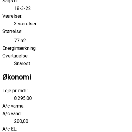
Sags nr.:
18-3-22
Værelser:
3 værelser
Størrelse:
2
77 m
Energimærkning:
Overtagelse:
Snarest
Økonomi
Leje pr. mdr.:
8.295,00
A/c varme:
A/c vand:
200,00
A/c EL: