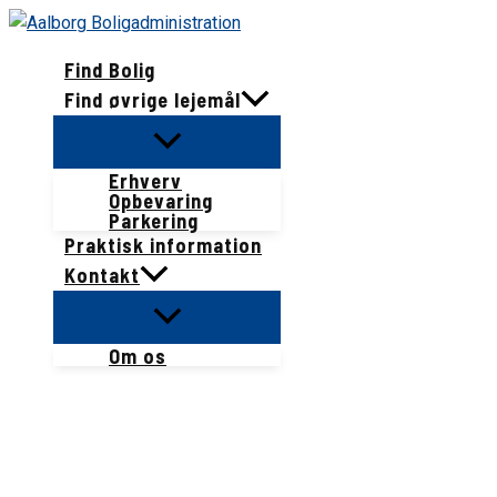
Gå
til
Find Bolig
indholdet
Find øvrige lejemål
Erhverv
Opbevaring
Parkering
Praktisk information
Kontakt
Om os