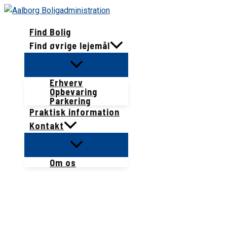
Gå
til
Find Bolig
indholdet
Find øvrige lejemål
Erhverv
Opbevaring
Parkering
Praktisk information
Kontakt
Om os